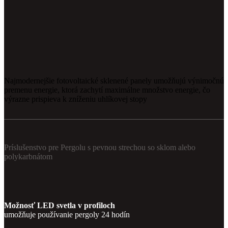
Najmodernejšie fotovoltaické sklenené panely umožňujú výnimočnú
premenu energie, ktorá zachytí maximálne množstvo energie, čo
výrazne prispieva k zníženiu uhlíkovej stopy
Príslušenstvo pre Pergolu s pevnou strechou so sklom alebo
polykarbnátom
Možnosť LED svetla v profiloch
umožňuje používanie pergoly 24 hodín