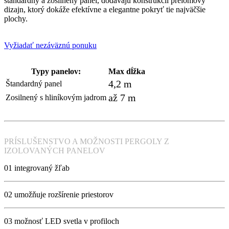
štandardný a zosilnený panel, dodávajú konštrukcii prelomový
dizajn, ktorý dokáže efektívne a elegantne pokryť tie najväčšie
plochy.
Vyžiadať nezáväznú ponuku
Typy panelov:
Max dĺžka
4,2 m
Štandardný panel
až 7 m
Zosilnený s hliníkovým jadrom
PRÍSLUŠENSTVO A MOŽNOSTI PERGOLY Z
IZOLOVANÝCH PANELOV
01 integrovaný žľab
02 umožňuje rozšírenie priestorov
03 možnosť LED svetla v profiloch