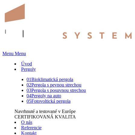
Menu
Menu
Úvod
Pergoly
01
Bioklimatická pergola
02
Pergola s pevnou strechou
03
Pergola s posuvnou strechou
04
Pergoly na auto
05
Fotovoltická pergola
Navrhnuté a testované v Európe
CERTIFIKOVANÁ KVALITA
O nás
Referencie
Kontakt