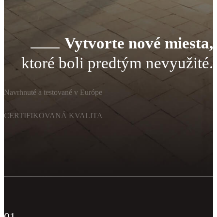
Vytvorte nové miesta,
ktoré boli predtým nevyužité.
Navrhnuté a testované v Európe
CERTIFIKOVANÁ KVALITA
01